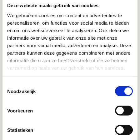
bij kunt hebben, doe er dan even niets bij en/of ruim
Deze website maakt gebruik van cookies
eerst even wat op. Ga lekker wandelen, waai uit, schrijf
We gebruiken cookies om content en advertenties te
een verhaal van je af, lees een boek, neem een
personaliseren, om functies voor social media te bieden
massage of ga een goed gesprek met iemand aan. Wat
en om ons websiteverkeer te analyseren. Ook delen we
informatie over uw gebruik van onze site met onze
voor jou werkt. Dan is het eruit en dat schept ruimte.
partners voor social media, adverteren en analyse. Deze
Dr. Danielle Braun (‘Corporate Antropoloog’) deelde
partners kunnen deze gegevens combineren met andere
onlangs een mooi filmpje op LinkedIn over “de
informatie die u aan ze heeft verstrekt of die ze hebben
Nederlandse kunst van het Niksen”. De strekking is dat
verzameld op basis van uw gebruik van hun services.
even niets doen en je gedachten de vrije loop laten kan
Toestemmingsselectie
helpen bij het reduceren van angsten, je
Noodzakelijk
immuunsysteem kan versterken en helpt bij het
voorkomen van stress, of nog erger, een burnout. Bouw
Voorkeuren
dus ontspanning in. Dit verbetert je vermogen om zaken
te onthouden, spanning af te bouwen en het geeft
ruimte voor nieuwe ideeën. Wij hebben hier een hele
Statistieken
website aan gewijdt;
klik hier!