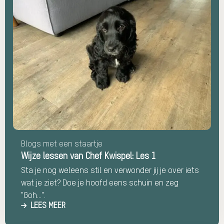
over
Wijze
lessen
van
Chef
Kwispel:
Les
1
Blogs met een staartje
Wijze lessen van Chef Kwispel: Les 1
Sta je nog weleens stil en verwonder jij je over iets
wat je ziet? Doe je hoofd eens schuin en zeg
"Goh...".
LEES MEER