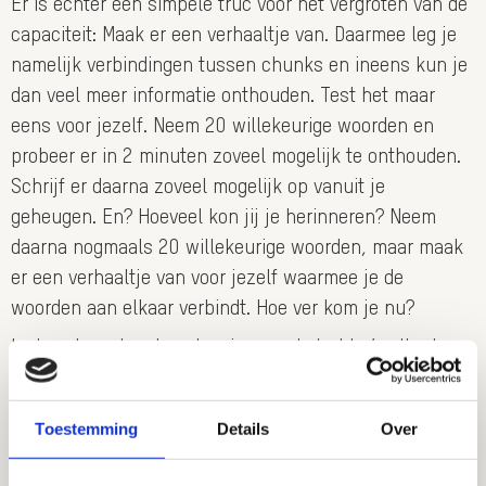
Er is echter een simpele truc voor het vergroten van de
capaciteit: Maak er een verhaaltje van. Daarmee leg je
namelijk verbindingen tussen chunks en ineens kun je
dan veel meer informatie onthouden. Test het maar
eens voor jezelf. Neem 20 willekeurige woorden en
probeer er in 2 minuten zoveel mogelijk te onthouden.
Schrijf er daarna zoveel mogelijk op vanuit je
geheugen. En? Hoeveel kon jij je herinneren? Neem
daarna nogmaals 20 willekeurige woorden, maar maak
er een verhaaltje van voor jezelf waarmee je de
woorden aan elkaar verbindt. Hoe ver kom je nu?
Is deze truc dan de oplossing om de ‘zolder’ voller te
proppen. Nee! Het is een manier om meer te verwerken
als het echt belangrijk is, maar ook een potentiële
Toestemming
Details
Over
manier om de overload nog groter te maken. Ruim dus
eens op! Als je het gevoel hebt dat je er niet veel meer