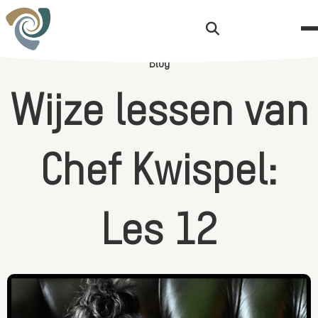
Zoekknop
Blog
W
i
j
z
e
l
e
s
s
e
n
v
a
n
C
h
e
f
K
w
i
s
p
e
l
:
L
e
s
1
2