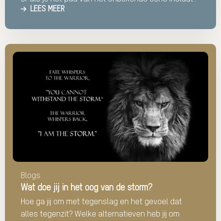
LEES MEER
Lees
meer
over
Wat
doe
jij
in
het
oog
van
Blogs
de
Wat doe jij in het oog van de storm?
storm?
Hoe ga jij om met tegenslag en het gevoel dat
alles tegenzit? Welke alternatieven heb jij om