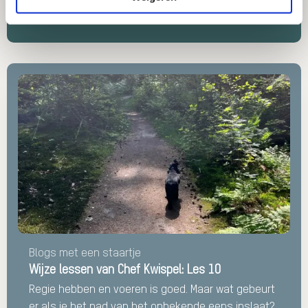
gekozen.
LEES MEER
Lees
meer
over
Wijze
lessen
van
Chef
Kwispel:
Les
10
Blogs met een staartje
Wijze lessen van Chef Kwispel: Les 10
Regie hebben en voeren is goed. Maar wat gebeurt
er als je het pad van het onbekende eens inslaat?