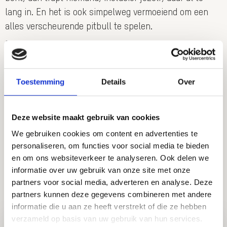
lang in. En het is ook simpelweg vermoeiend om een
alles verscheurende pitbull te spelen.
Ben dus lekker jezelf, maar laat soms functioneel iets
zien wat je helpt. Zolang “soms” maar een centraal
woord blijft. Dan kun je de rest van de tijd gewoon weer
Toestemming
Details
Over
vrolijk kwispelen.
Inspirerende groet,
Deze website maakt gebruik van cookies
Bart M. Diepenbroek & Loesje
We gebruiken cookies om content en advertenties te
Share!
personaliseren, om functies voor social media te bieden
en om ons websiteverkeer te analyseren. Ook delen we
informatie over uw gebruik van onze site met onze
Share
Share
Share
Share
Share
via:
via:
via:
via:
via:
partners voor social media, adverteren en analyse. Deze
Meer inspiratie
partners kunnen deze gegevens combineren met andere
informatie die u aan ze heeft verstrekt of die ze hebben
verzameld op basis van uw gebruik van hun services.
Lees