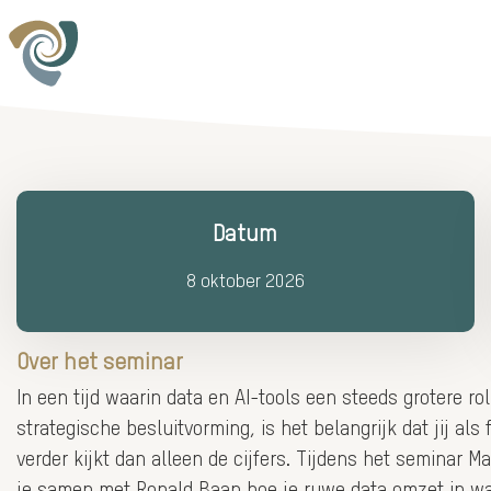
Datum
8 oktober 2026
Over het seminar
In een tijd waarin data en AI-tools een steeds grotere ro
strategische besluitvorming, is het belangrijk dat jij als
verder kijkt dan alleen de cijfers. Tijdens het seminar M
je samen met Ronald Baan hoe je ruwe data omzet in waa