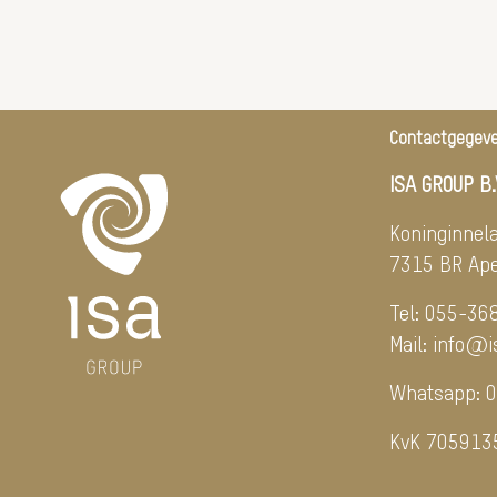
Contactgegev
ISA GROUP B.
Koninginnel
7315 BR Ape
Tel:
055-36
Mail:
info@i
Whatsapp:
0
KvK 705913