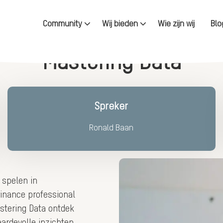
Community
Wij bieden
Wie zijn wij
Blo
Mastering Data
Spreker
Ronald Baan
l spelen in
 finance professional
astering Data ontdek
rdevolle inzichten.