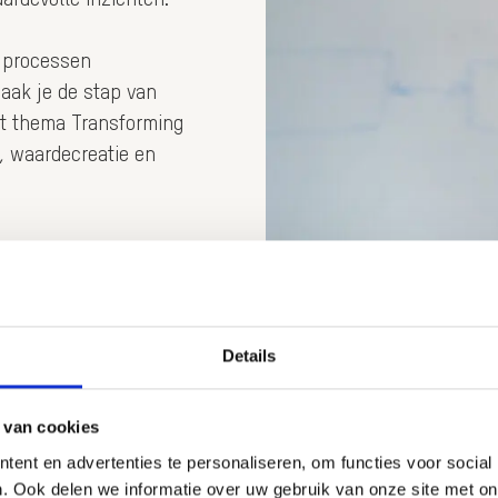
, processen
aak je de stap van
het thema Transforming
n, waardecreatie en
lang complexe
. Van
voor grootschalige
Details
ntwikkelen van hun
n actie te vertalen,
 van cookies
ent en advertenties te personaliseren, om functies voor social
. Ook delen we informatie over uw gebruik van onze site met on