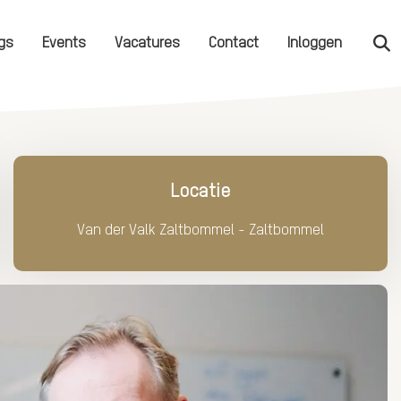
gs
Events
Vacatures
Contact
Inloggen
Zo
Locatie
Van der Valk Zaltbommel - Zaltbommel