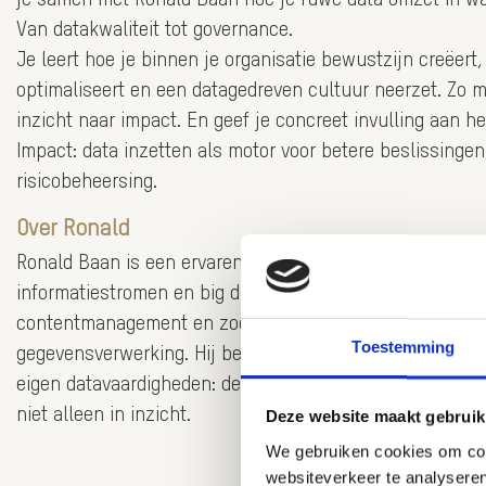
Van datakwaliteit tot governance.
Je leert hoe je binnen je organisatie bewustzijn creëert
optimaliseert en een datagedreven cultuur neerzet. Zo m
inzicht naar impact. En geef je concreet invulling aan 
Impact: data inzetten als motor voor betere beslissinge
risicobeheersing.
Over Ronald
Ronald Baan is een ervaren data-strateeg die decennia
informatiestromen en big data-uitdagingen heeft getemd
contentmanagement en zoekmachines tot architecturen 
Toestemming
gegevensverwerking. Hij begeleidt organisaties in het o
eigen datavaardigheden: de tools én de mindset om data i
niet alleen in inzicht.
Deze website maakt gebruik
We gebruiken cookies om cont
websiteverkeer te analyseren