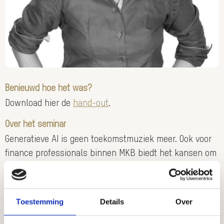
Benieuwd hoe het was?
Download hier de
hand-out
.
Over het seminar
Generatieve AI is geen toekomstmuziek meer. Ook voor
finance professionals binnen MKB biedt het kansen om
slimmer, sneller en beter te werken. Maar hoe begin je?
Tijdens dit seminar verkennen wij niet alleen de stand
van zaken. Frieda van Belle laat concrete voorbeelden
Toestemming
Details
Over
zien, van successen tot bloopers. Naast concrete
voorbeelden krijg je 4 praktische tips om als