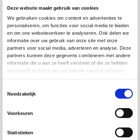
Deze website maakt gebruik van cookies
organisatie zónder complexe AI-strategie aan de slag te
gaan. Denk aan cross-functionele initiatieven en de
We gebruiken cookies om content en advertenties te
personaliseren, om functies voor social media te bieden
vaardigheden die jouw team nodig heeft. Aan het eind
en om ons websiteverkeer te analyseren. Ook delen we
van dit seminar heb je concrete handvatten om
informatie over uw gebruik van onze site met onze
Generatieve AI onderdeel te maken van jouw
partners voor social media, adverteren en analyse. Deze
groeistrategie!
partners kunnen deze gegevens combineren met andere
informatie die u aan ze heeft verstrekt of die ze hebben
Over Dr. Frieda van Belle
verzameld op basis van uw gebruik van hun services.
Dr. Frieda van Belle is onafhankelijk consultant en
gastdocent op het gebied van digitale, data- en AI-
Toestemmingsselectie
transformatie. Met Fysje Consulting helpt zij
Noodzakelijk
managementteams technologie in te zetten voor
bedrijfsgroei en veranderingen effectief door te voeren.
Voorkeuren
Frieda startte haar carrière bij McKinsey & Company. Ze
promoveerde in de natuurkunde aan de Universiteit van
Statistieken
Cambridge en combineert haar passie voor technologie