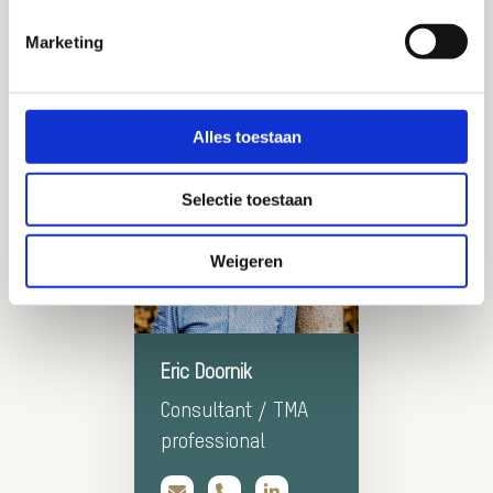
met een praktische, toegankelijke aanpak.
Marketing
Er de volgende keer bij
zijn? Bel Eric!
Alles toestaan
Selectie toestaan
Weigeren
Meer
Eric Doornik
informatie
Over:
Consultant / TMA
Eric
professional
Doornik