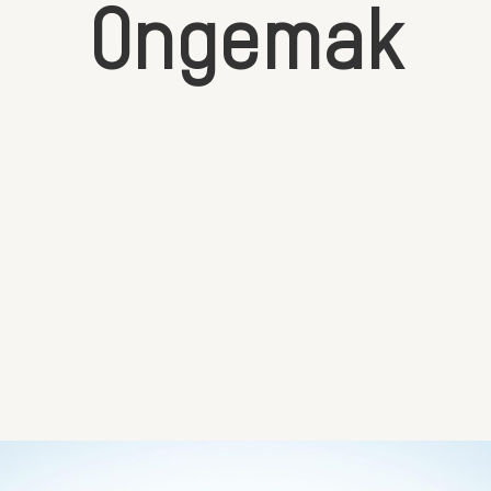
O
n
g
e
m
a
k