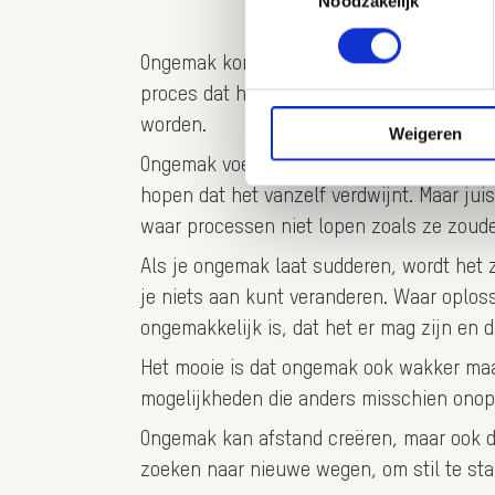
Noodzakelijk
Ongemak komt vaak voor binnen organisatie
proces dat hapert, een gevoel dat je niet p
worden.
Weigeren
Ongemak voelt soms zwaar. Het vraagt aanda
hopen dat het vanzelf verdwijnt. Maar jui
waar processen niet lopen zoals ze zoud
Als je ongemak laat sudderen, wordt het 
je niets aan kunt veranderen. Waar oploss
ongemakkelijk is, dat het er mag zijn en d
Het mooie is dat ongemak ook wakker maakt
mogelijkheden die anders misschien onopgem
Ongemak kan afstand creëren, maar ook de
zoeken naar nieuwe wegen, om stil te staa