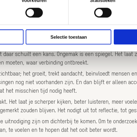
Voorkeuren
Statistieken
s. Vaak stilletjes, niet luid of dramatisch, maar aanwezig
recies kunt plaatsen. Het zit in de kleine dingen, in de det
Selectie toestaan
cht, vraagt dat je er stil bij staat. Het is verleidelijk om
st daar schuilt een kans. Ongemak is een spiegel. Het laat
en moeten, waar verbinding ontbreekt.
zichtbaar; het groeit, trekt aandacht, beïnvloedt mensen
ingen nog niet voorhanden zijn. En dan blijft er alleen acc
at het misschien tijd nodig heeft.
. Het laat je scherper kijken, beter luisteren, meer voel
erkt zouden blijven. Het nodigt uit tot reflectie, tot gesp
 uitnodiging zijn om dichterbij te komen. Om te onderzoe
n, te voelen en te hopen dat het ooit beter wordt.