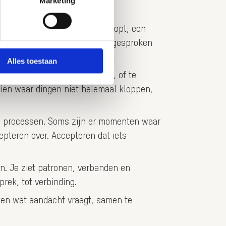
Marketing
. Een gesprek dat stroef verloopt, een
ails die je voelt voordat ze uitgesproken
Alles toestaan
 het weg te duwen, te negeren, of te
 zien waar dingen niet helemaal kloppen,
 en processen. Soms zijn er momenten waar
epteren over. Accepteren dat iets
en. Je ziet patronen, verbanden en
rek, tot verbinding.
ken wat aandacht vraagt, samen te