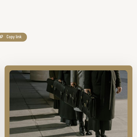
Copy link
Lees
meer
over
Het
nieuwe
schooljaar-
gevoel