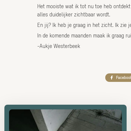
Het mooiste wat ik tot nu toe heb ontdekt 
alles duidelijker zichtbaar wordt.
En jij? Ik heb je graag in het zicht. Ik zie 
In de komende maanden maak ik graag ruim
-Aukje Westerbeek
Share
Faceboo
via:
Lees
meer
over