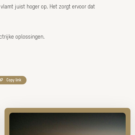
 vlamt juist hoger op. Het zorgt ervoor dat
trijke oplossingen.
Copy link
Lees
meer
over