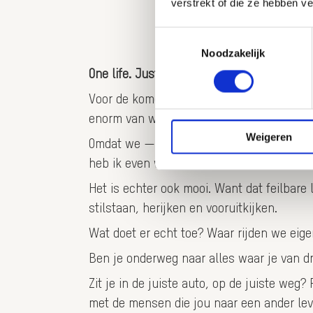
verstrekt of die ze hebben v
Toestemmingsselectie
Noodzakelijk
One life. Just one. Why aren’t we running
Voor de komende tijd is dit mijn laatste b
enorm van werken. Ik houd van wat ik doe,
Weigeren
Omdat we — voor zover ik weet — één leven
heb ik even wat aan te fixen.
Het is echter ook mooi. Want dat feilbare 
stilstaan, herijken en vooruitkijken.
Wat doet er echt toe? Waar rijden we eig
Ben je onderweg naar alles waar je van 
Zit je in de juiste auto, op de juiste weg?
met de mensen die jou naar een ander lev