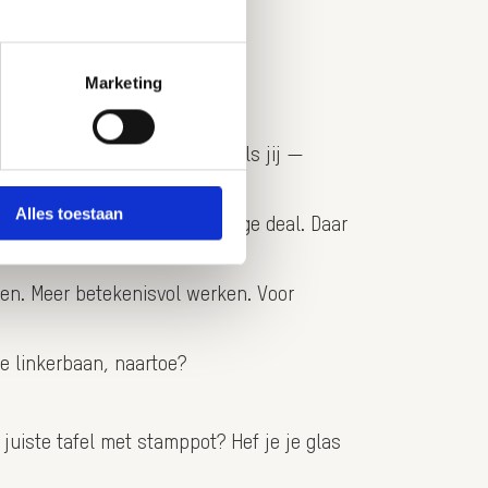
Marketing
inkt. Ik houd — hopelijk net als jij —
k er even mee.
Alles toestaan
ijf. Een nogal feilbare package deal. Daar
even. Meer betekenisvol werken. Voor
e linkerbaan, naartoe?
e juiste tafel met stamppot? Hef je je glas