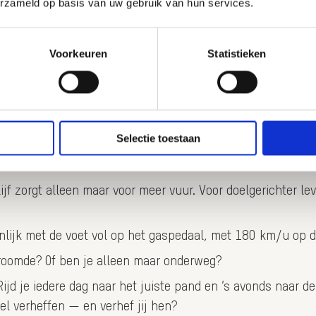
erzameld op basis van uw gebruik van hun services.
Voorkeuren
Statistieken
 like we’re on fire towards everything we dream of?
log binnen de context van ISA GROUP. Wat volslagen bizar kl
 voor wie ik het doe en met wie ik het doe. En toch stop i
Selectie toestaan
 krijgen. In ieder geval per keer. En maar één bijpassend l
lijf zorgt alleen maar voor meer vuur. Voor doelgerichter l
enlijk met de voet vol op het gaspedaal, met 180 km/u op d
droomde? Of ben je alleen maar onderweg?
 Rijd je iedere dag naar het juiste pand en ’s avonds naar d
el verheffen — en verhef jij hen?