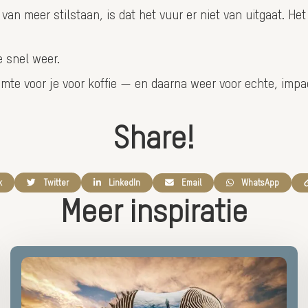
van meer stilstaan, is dat het vuur er niet van uitgaat. Het
je snel weer.
te voor je voor koffie — en daarna weer voor echte, impac
Share!
Share
Share
Share
Share
k
Twitter
LinkedIn
Email
WhatsApp
via:
via:
via:
via:
Meer inspiratie
Lees
meer
over