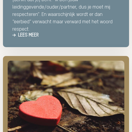
leidinggevende/ouder/partner, dus je moet mij
respecteren”. En waarschijnlijk wordt er dan
“eerbied” verwacht maar verward met het woord
respect.
LEES MEER
Lees
meer
over
Liefde