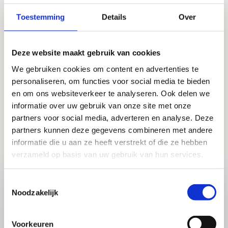
Het blijft een mooi gezegde: ‘Vertrouwen komt te voet
Toestemming
Details
Over
en gaat te paard’. Vanuit verwondering ben ik de mailer
in ieder geval dankbaar voor de herinnering aan deze
les. Maar mijn vertrouwen krijgt hij daarmee niet…
Deze website maakt gebruik van cookies
We gebruiken cookies om content en advertenties te
-Bart M. Diepenbroek
personaliseren, om functies voor social media te bieden
Share!
en om ons websiteverkeer te analyseren. Ook delen we
informatie over uw gebruik van onze site met onze
partners voor social media, adverteren en analyse. Deze
Share
Share
Share
Share
Share
partners kunnen deze gegevens combineren met andere
via:
via:
via:
via:
via:
Meer inspiratie
informatie die u aan ze heeft verstrekt of die ze hebben
verzameld op basis van uw gebruik van hun services.
Lees
Toestemmingsselectie
meer
Noodzakelijk
over
Zachtheid
Voorkeuren