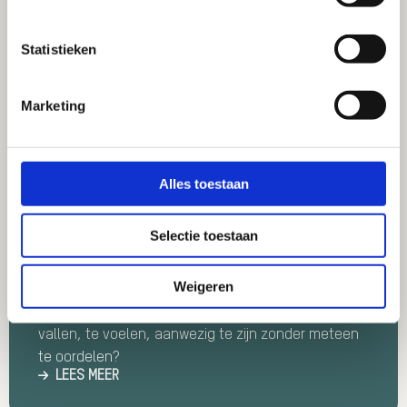
Statistieken
Marketing
Blogs
Alles toestaan
Zachtheid
We leven in een wereld waarin het stoer is om door
Selectie toestaan
te gaan. Waar ‘druk zijn’ bijna een statussymbool
is. Waar je het idee krijgt dat je pas telt als je
Weigeren
presteert, overtuigt, jezelf bewijst. Maar wie leert er
eigenlijk nog echt te luisteren? Wie durft er stil te
vallen, te voelen, aanwezig te zijn zonder meteen
te oordelen?
LEES MEER