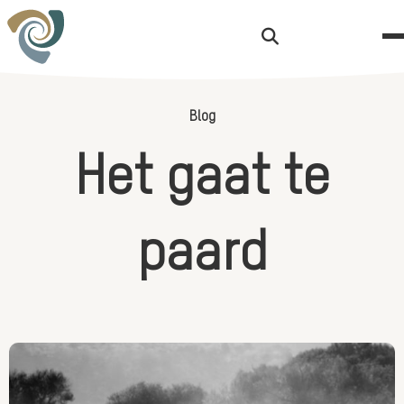
Zoekknop
Blog
H
e
t
g
a
a
t
t
e
p
a
a
r
d