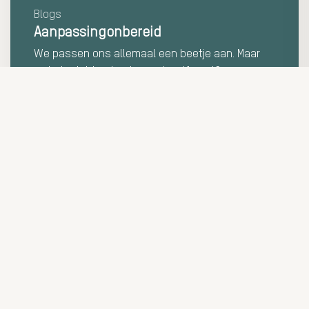
Blogs
Aanpassingonbereid
We passen ons allemaal een beetje aan. Maar
wat als dat ten koste van jezelf gaat?
LEES MEER
Contactgegev
ISA GROUP B.
Koninginnel
7315 BR Ape
Tel:
055-36
Mail:
info@i