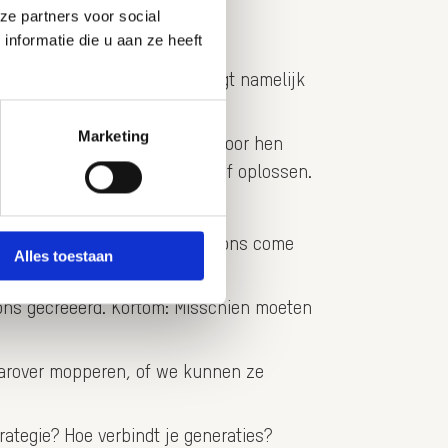
ze partners voor social
nformatie die u aan ze heeft
leven in dat van hen. Dat vraagt namelijk
Marketing
 Naar alles wat de generaties voor hen
of wat zij moeten repareren of oplossen.
or je…
re. And all of their frustrations come
Alles toestaan
r ons gecreëerd. Kortom: Misschien moeten
aarover mopperen, of we kunnen ze
rategie? Hoe verbindt je generaties?