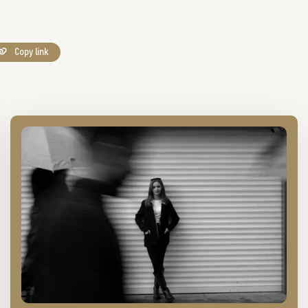
Copy link
Lees
meer
over
Zwakkeling