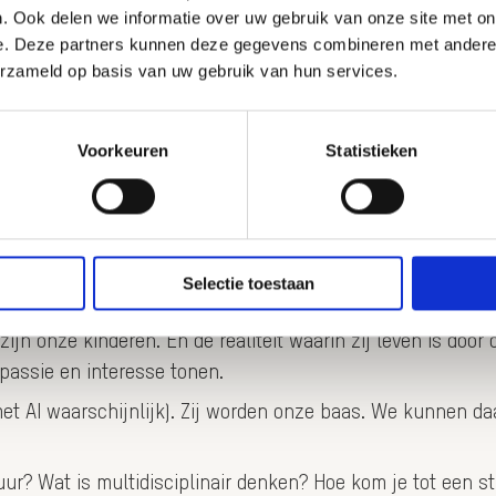
. Ook delen we informatie over uw gebruik van onze site met on
e. Deze partners kunnen deze gegevens combineren met andere i
…vul maar in…]. En nu kunnen ze niet meer zonder.’
erzameld op basis van uw gebruik van hun services.
geven vanuit ons perspectief. En ook moeilijk om je in te 
e heb je nou eenmaal niet.
Voorkeuren
Statistieken
ge generatie. Kijk naar technologie. Kijk naar geopolitiek.
d idee bleek te zijn en waar zij nu mee moeten dealen en/
 misschien! Je ziet de rollende ogen van onze generatie vo
in The Living Years: ‘Every generation blames the one befo
Selectie toestaan
jn onze kinderen. En de realiteit waarin zij leven is doo
assie en interesse tonen.
t AI waarschijnlijk). Zij worden onze baas. We kunnen d
uur? Wat is multidisciplinair denken? Hoe kom je tot een st