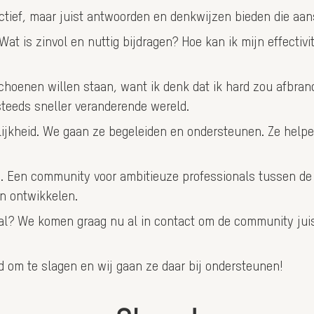
tief, maar juist antwoorden en denkwijzen bieden die aans
at is zinvol en nuttig bijdragen? Hoe kan ik mijn effectivit
n schoenen willen staan, want ik denk dat ik hard zou afbra
 steeds sneller veranderende wereld.
lijkheid. We gaan ze begeleiden en ondersteunen. Ze hel
. Een community voor ambitieuze professionals tussen de 2
en ontwikkelen.
onal? We komen graag nu al in contact om de community jui
d om te slagen en wij gaan ze daar bij ondersteunen!