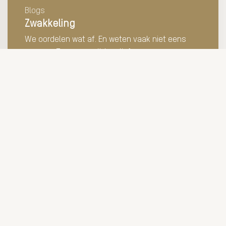
Blogs
Zwakkeling
We oordelen wat af. En weten vaak niet eens
waarom. Terug naar #doeslief.
LEES MEER
Solliciteren
Vacatures
Upload jouw CV
Inloggen