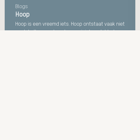
Blogs
Hoop
Hoop is een vreemd iets. Hoop ontstaat vaak niet
omdat alles goed gaat, maar juist omdat het nu
niet klopt. We hopen dat het straks beter wordt.
Dat de situatie verandert.
LEES MEER
ens
Diensten
V.
Interim oplossingen
Vaste wervingen
aan 12
Strategische oplossingen
ldoorn
Community
81 540
sagroup.nl