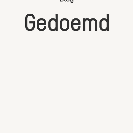
G
e
d
o
e
m
d