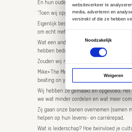
En hun ouders over hen.
websiteverkeer te analyseren
media, adverteren en analys
‘Toen wij opgroeiden waren er nog geen [
verstrekt of die ze hebben v
Eigenlijk best kansloos om een oordeel te 
om echt met andere ogen te kijken… en di
Toestemmingsselectie
Noodzakelijk
Wat een andere wereld is het voor de huidi
hebben bedacht en wat toch niet zo’n goe
Zouden wij met ze willen ruilen? Nog niet
Mike+The Mechanics zongen het al in 1988 
Weigeren
beating on your door’.
Wij hebben ze gemaakt en opgevoed. Het zi
we wat minder oordelen en wat meer comp
Zij gaan onze banen overnemen (samen me
helpen op hun levens- en carrièrepad.
Wat is leiderschap? Hoe beïnvloed je cult